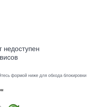
т недоступен
рвисов
йтесь формой ниже для обхода блокировки
ом