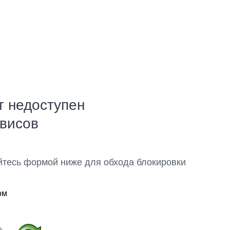
т недоступен
рвисов
йтесь формой ниже для обхода блокировки
ом