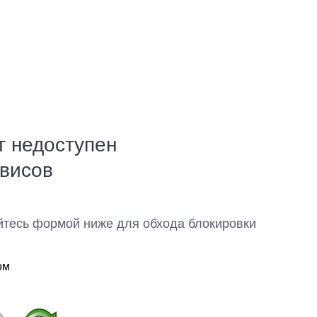
т недоступен
рвисов
йтесь формой ниже для обхода блокировки
ом