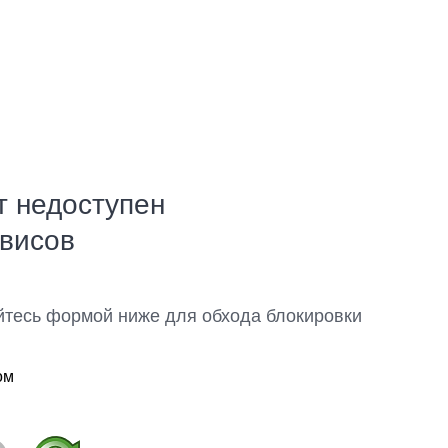
т недоступен
рвисов
йтесь формой ниже для обхода блокировки
ом