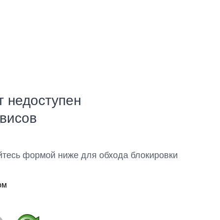
т недоступен
рвисов
йтесь формой ниже для обхода блокировки
ом