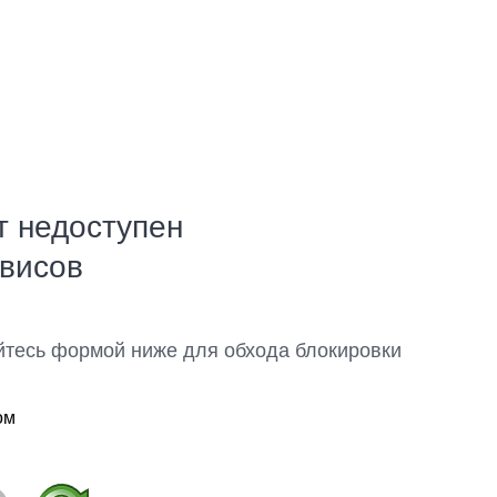
т недоступен
рвисов
йтесь формой ниже для обхода блокировки
ом