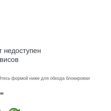
т недоступен
рвисов
йтесь формой ниже для обхода блокировки
ом