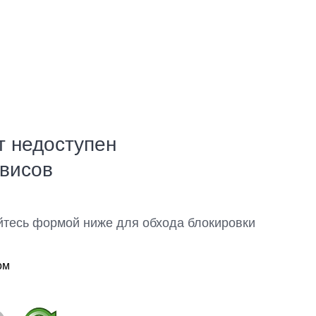
т недоступен
рвисов
йтесь формой ниже для обхода блокировки
ом