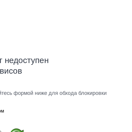
т недоступен
рвисов
йтесь формой ниже для обхода блокировки
ом