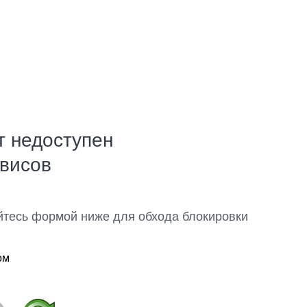
т недоступен
рвисов
йтесь формой ниже для обхода блокировки
ом