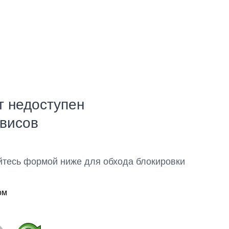
т недоступен
рвисов
йтесь формой ниже для обхода блокировки
ом