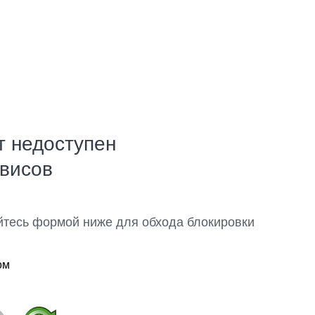
т недоступен
рвисов
йтесь формой ниже для обхода блокировки
ом